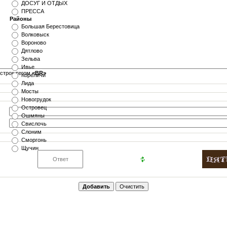
ДОСУГ И ОТДЫХ
ПРЕССА
Районы
Большая Берестовица
Волковыск
Вороново
Дятлово
Зельва
Ивье
строк тегом
<BR>
Кореличи
Лида
Мосты
Новогрудок
Островец
Ошмяны
Свислочь
Слоним
Сморгонь
Щучин