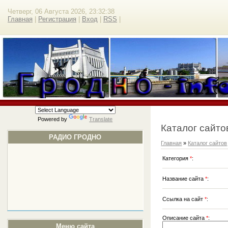
Четверг, 06 Августа 2026, 23:32:38
Главная
|
Регистрация
|
Вход
|
RSS
|
Powered by
Translate
Каталог сайто
РАДИО ГРОДНО
Главная
»
Каталог сайтов
Категория
*
:
Название сайта
*
:
Ссылка на сайт
*
:
Описание сайта
*
:
Меню сайта