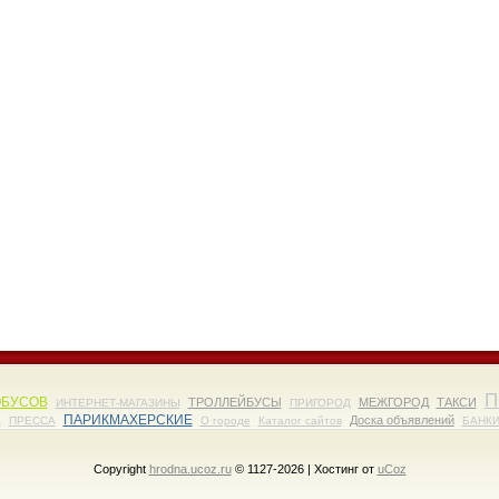
П
ОБУСОВ
ТРОЛЛЕЙБУСЫ
МЕЖГОРОД
ТАКСИ
ИНТЕРНЕТ-МАГАЗИНЫ
ПРИГОРОД
ПАРИКМАХЕРСКИЕ
Доска объявлений
А
ПРЕССА
О городе
Каталог сайтов
БАНК
Copyright
hrodna.ucoz.ru
© 1127-2026 |
Хостинг от
uCoz