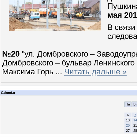
Пушкина
мая 201
В связи
следова
№20
"ул. Домбровского – Заводоупр
Домбровского – бульвар Ленинского 
Максима Горь
...
Читать дальше »
Calendar
Пн
Вт
6
7
13
14
20
21
27
28