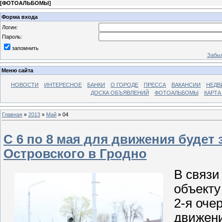
[
ФОТОАЛЬБОМЫ
]
Форма входа
Логин:
Пароль:
запомнить
Забыл
Меню сайта
НОВОСТИ
ИНТЕРЕСНОЕ
БАНКИ
О ГОРОДЕ
ПРЕССА
ВАКАНСИИ
НЕДВ
ДОСКА ОБЪЯВЛЕНИЙ
ФОТОАЛЬБОМЫ
КАРТА
Главная
»
2013
»
Май
»
04
C 6 по 8 мая для движения будет
Островского в Гродно
В связи
объекту
2-я оче
движени