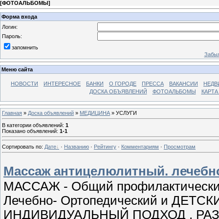
[
ФОТОАЛЬБОМЫ
]
Форма входа
Логин:
Пароль:
запомнить
Забыл
Меню сайта
НОВОСТИ
ИНТЕРЕСНОЕ
БАНКИ
О ГОРОДЕ
ПРЕССА
ВАКАНСИИ
НЕДВ
ДОСКА ОБЪЯВЛЕНИЙ
ФОТОАЛЬБОМЫ
КАРТА
Главная
»
Доска объявлений
»
МЕДИЦИНА
» УСЛУГИ
В категории объявлений
:
1
Показано объявлений
:
1-1
Сортировать по
:
Дате
·
Названию
·
Рейтингу
·
Комментариям
·
Просмотрам
Массаж антицелюлитный. лечебн
МАССАЖ - Общий профилактический . 
Лечебно- Ортопедический и ДЕТС
ИНДИВИДУАЛЬНЫЙ ПОДХОД . РАЗРА